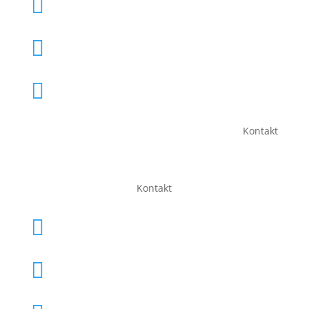
Kontakt eliteSilkeborg

Søg optagelse på TalentTeam

Søg optagelse på Akademiet

Kontakt
Kontakt
eliteSilkeborg

TalentTeam

Akademiet