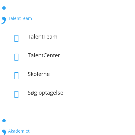
;
TalentTeam
TalentTeam

TalentCenter

Skolerne

Søg optagelse

;
Akademiet