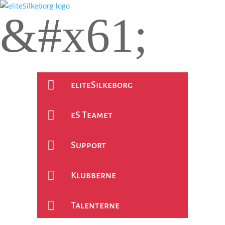
&#x61;
;
eliteSilkeborg

eliteSilkeborg

eS Teamet

Support

Klubberne

Talenterne