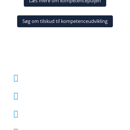
Læs mere om kompetencepuljen
Søg om tilskud til kompetenceudvikling
eliteSilkeborg

TalentTeam

Akademiet
