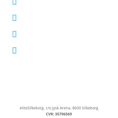

Kontakt eliteSilkeborg

Søg optagelse på TalentTeam

Søg optagelse på Akademiet

eliteSilkeborg. c/o Jysk Arena, 8600 Silkeborg
CVR: 35706569