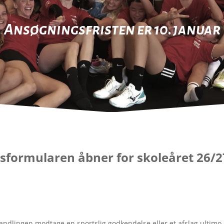
Ansøgningsfristen er 10. januar
sformularen åbner for skoleåret 26/
andlingen modtage en sportslig godkendelse eller et afslag ultimo 