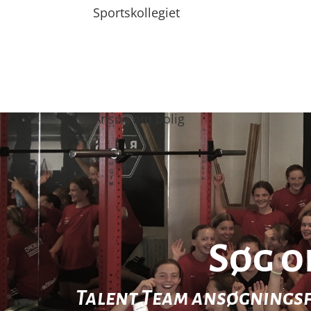
Sportskollegiet
Ansøg om bolig
Søg o
Talent Team ansøgningsf