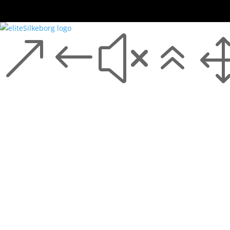
&#x6
eliteSilkeborg