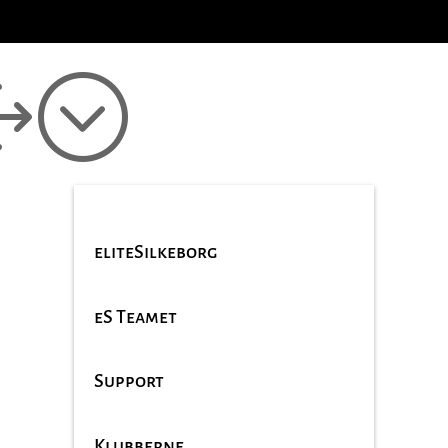
1;
eliteSilkeborg
eS Teamet
Support
Klubberne