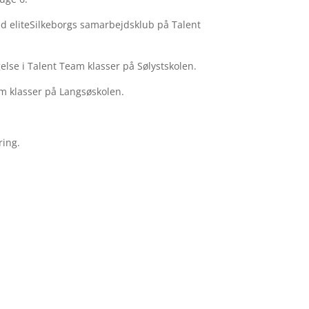
ed eliteSilkeborgs samarbejdsklub på Talent
lse i Talent Team klasser på Sølystskolen.
m klasser på
Langsøskolen.
ring.