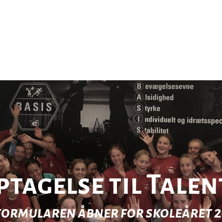
ptagelse til Tale
ormularen åbner for skoleåret 26