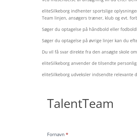
eliteSilkeborg indhenter sportslige oplysning
Team linjen, ansøgers træner, klub og evt. fo
Søger du optagelse på håndbold eller fodboldl
Søger du optagelse på øvrige linjer
kan du eft
Du vil få svar direkte fra den ansøgte skole o
eliteSilkeborg anvender de tilsendte personlig
eliteSilkeborg udveksler indsendte relevante 
TalentTeam
TalentTeam
Fornavn
*